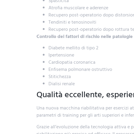
Spasticità
Atrofia muscolare e aderenze
Recupero post-operatorio dopo distorsion
Tendiniti e tenosinoviti
Recupero post-operatorio dopo rottura t
Controllo dei fattori di rischio nelle patologie
Diabete mellito di tipo 2
Ipertensione
Cardiopatia coronarica
Enfisema polmonare ostruttivo
Stitichezza
Dialisi renale
Qualità eccellente, esperie
Una nuova macchina riabilitativa per esercizi at
parametri di training per gli arti superiori e infer
Grazie all’evoluzione della tecnologia attiva e
riabilitazione più precisa ed efficace. Il proces