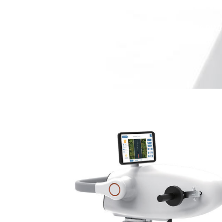
SUPER
Home
ZEPU-AI7 – MACCHINA RIABIL