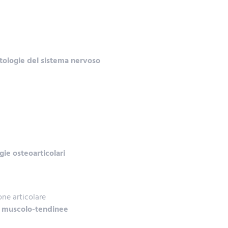
atologie del sistema nervoso
ie osteoarticolari
ne articolare
e muscolo-tendinee