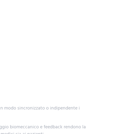
re in modo sincronizzato o indipendente i
oraggio biomeccanico e feedback rendono la
medici sia ai pazienti.