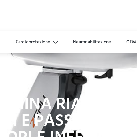
i
Cardioprotezione
Neuroriabilitazione
OEM
CCHINA RIABILITA
VI E PASSIVI DEGL