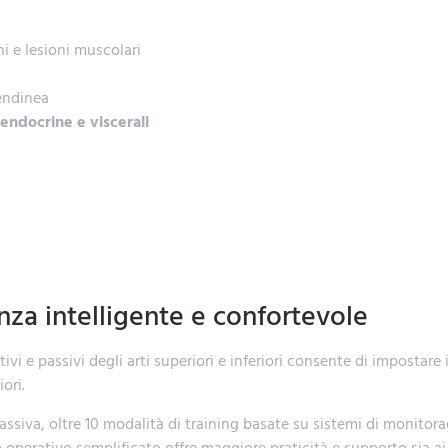
i e lesioni muscolari
endinea
 endocrine e viscerali
nza intelligente e confortevole
tivi e passivi degli arti superiori e inferiori consente di imposta
iori.
 passiva, oltre 10 modalità di training basate su sistemi di monit
so operativo semplificato offre maggiore praticità e supporto sia ai 