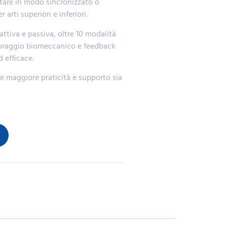
stare in modo sincronizzato o
 arti superiori e inferiori.
attiva e passiva, oltre 10 modalità
itoraggio biomeccanico e feedback
d efficace.
re maggiore praticità e supporto sia