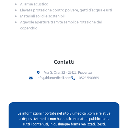
Allarme acustico
Elevata protezione contro polvere, getti d’acqua e urti
Materiali solidi e sostenibili
Agevole apertura tramite semplice rotazione del
coperchio
Contatti
Via G. Orsi, 32 - 29122, Piacenza
info@blumedicali.com
0523 590689
Le informazioni riportate nel sito Blumedicali.com e relative
a dispositivi medici non hanno alcuna natura pubblicitaria.
Tutti i contenuti, in qualunque forma realizzati, (testi,