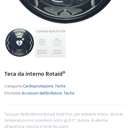
Teca da interno Rotaid®
Categorie
Cardioprotezione
,
Teche
Etichette
Accessori defibrillatore
,
Teche
Teca per defibrillatore Rotaid Solid Plus per ambienti interni dove le
temperature non scendono sotto gli 0 C°, dotata di allarme
all’apertura robusta e facile da usare.