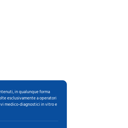
ontenuti, in qualunque forma
volte esclusivamente a operatori
ivi medico-diagnostici in vitro e