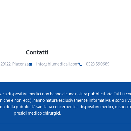
Contatti
- 29122, Piacenza
info@blumedicali.com
0523 590689
ve a dispositivi medici non hanno alcuna natura pubblicitaria. Tutti i c
ecniche e non, ecc.), hanno natura esclusivamente informativa, e sono ri
ida della pubblicità sanitaria concernente i dispositivi medici, disposit
presidi medico chirurgici.