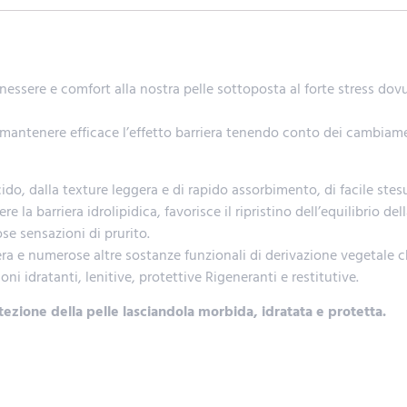
benessere e comfort alla nostra pelle sottoposta al forte stress do
r mantenere efficace l’effetto barriera tenendo conto dei cambiame
o, dalla texture leggera e di rapido assorbimento, di facile stesu
 la barriera idrolipidica, favorisce il ripristino dell’equilibrio de
e sensazioni di prurito.
era e numerose altre sostanze funzionali di derivazione vegetale 
i idratanti, lenitive, protettive Rigeneranti e restitutive.
zione della pelle lasciandola morbida, idratata e protetta.