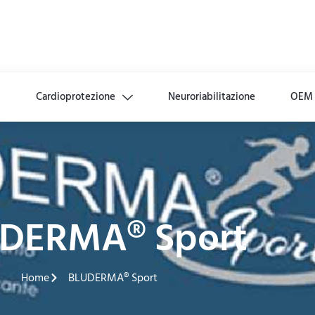
i
Cardioprotezione
Neuroriabilitazione
OEM
DERMA® Sport
Home
BLUDERMA® Sport