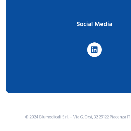
Social Media
© 2024 Blumedicali S.r.l. – Via G. Orsi, 32 29122 Piacenza 