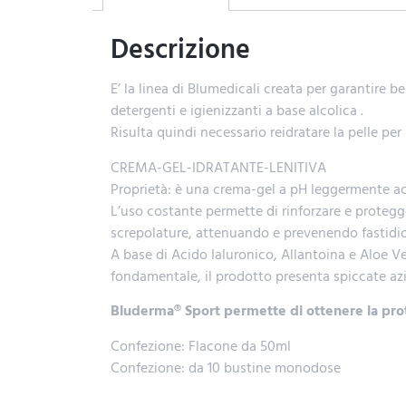
Descrizione
E’ la linea di Blumedicali creata per garantire 
detergenti e igienizzanti a base alcolica .
Risulta quindi necessario reidratare la pelle pe
CREMA-GEL-IDRATANTE-LENITIVA
Proprietà: è una crema-gel a pH leggermente acid
L’uso costante permette di rinforzare e proteggere
screpolature, attenuando e prevenendo fastidios
A base di Acido Ialuronico, Allantoina e Aloe V
fondamentale, il prodotto presenta spiccate azion
Bluderma® Sport permette di ottenere la prote
Confezione: Flacone da 50ml
Confezione: da 10 bustine monodose