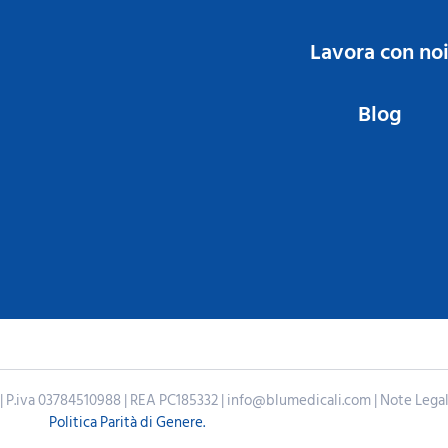
Lavora con no
Blog
IT | P.iva 03784510988 | REA PC185332 | info@blumedicali.com | Note Legal
Politica Parità di Genere.