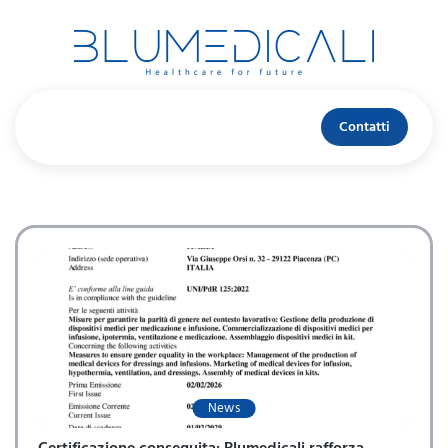
Contatti
News
Certificazione conseguita: Blumedicali rafforza