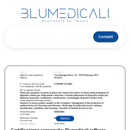
Contatti
News
Certificazione conseguita: Blumedicali rafforza