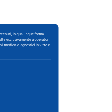
ontenuti, in qualunque forma
volte esclusivamente a operatori
ivi medico-diagnostici in vitro e
i